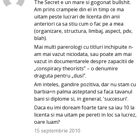
The Secret e un mare si gogonat bullshit.
Am prins crampeie din el in timp ce ma
uitam peste lucrari de licenta din anii
anteriori ca sa stiu cum o fac pe a mea
(organizare, structura, limbaj, aspect, pdv,
blah).
Mai multi parerologi cu titluri inchipuite n-
am mai vazut niciodata, sau poate am mai
vazut in documentarele despre zapacitii de
„conspiracy theorists” – o denumire
draguta pentru „dusi”.
Am inteles, gandire pozitiva, dar nu stam cu
barbia=n palma asteptand sa faca tavanul
bani si diplome si, in general, 'succesuri'.
Daca eu imi doream foarte tare sa iau 10 la
licenta si ma uitam pe pereti in loc sa lucrez,
oare luam?
15 septembrie 2010