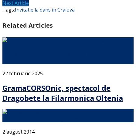
Next Article
Tags:
Invitatie la dans in Craiova
Related Articles
GramaCORSOnic am numit concertul de rock simfonic
sustinut de trupa …
22 februarie 2025
GramaCORSOnic, spectacol de
Dragobete la Filarmonica Oltenia
Asa cum v-am zis, am alergat pentru Andrei, pentru a …
2 august 2014