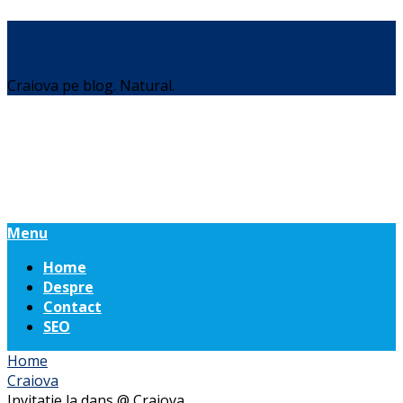
Daniel Botea
Craiova pe blog. Natural.
Menu
Home
Despre
Contact
SEO
Home
Craiova
Invitatie la dans @ Craiova