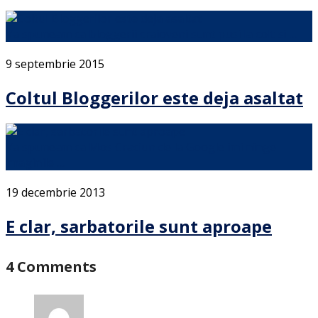
Va spuneam ca bloggerii craioveni sunt pusi la colt si …
9 septembrie 2015
Coltul Bloggerilor este deja asaltat
Va spuneam ca Mos Craciun de la Google imi ninge
imaginile …
19 decembrie 2013
E clar, sarbatorile sunt aproape
4 Comments