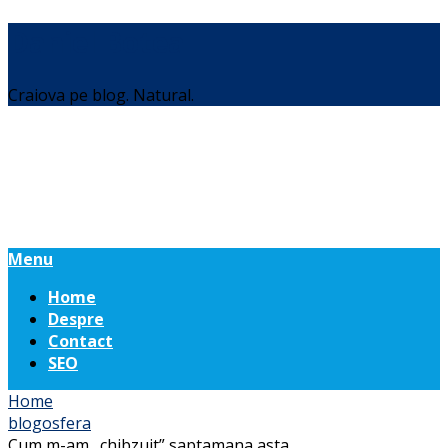
Daniel Botea
Craiova pe blog. Natural.
Menu
Home
Despre
Contact
SEO
Home
blogosfera
Cum m-am „chibzuit” saptamana asta