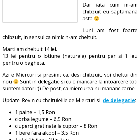
Dar iata cum m-am
chibzuit eu saptamana
asta
Luni am fost foarte
chibzuit, in sensul ca nimic n-am cheltuit.
Marti am cheltuit 14 lei.
13 lei pentru o lotiune (naturala) pentru par si 1 leu
pentru o bagheta.
Azi e Miercuri si presimt ca, desi chibzuit, voi cheltui din
nou
Sunt in delegatie si cu o mancare la intoarcere toti
suntem datori :)) De post, ca miercurea nu mananc carne.
Update: Revin cu cheltuielile de Miercuri si
de delegatie
:
1 paine – 1,5 Ron
ciorba legume – 6,5 Ron
ciuperci gratinate la cuptor – 8 Ron
1 bere fara alcool – 3,5 Ron
Total 25 Sept: 19,5 Ron