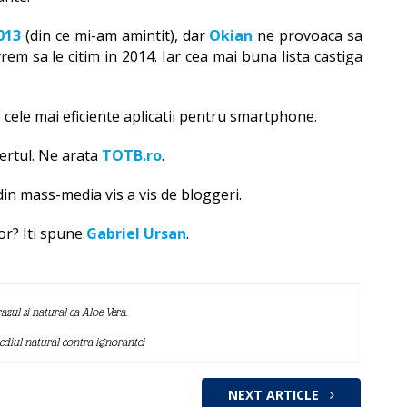
2013
(din ce mi-am amintit), dar
Okian
ne provoaca sa
vrem sa le citim in 2014. Iar cea mai buna lista castiga
e cele mai eficiente aplicatii pentru smartphone.
sertul. Ne arata
TOTB.ro
.
in mass-media vis a vis de bloggeri.
lor? Iti spune
Gabriel Ursan
.
azul si natural ca Aloe Vera.
mediul natural contra ignorantei
NEXT ARTICLE