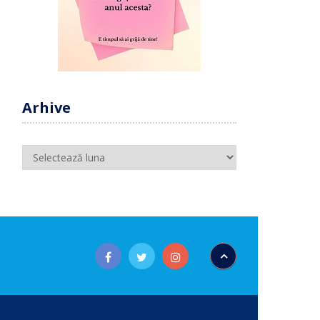
Arhive
Arhive