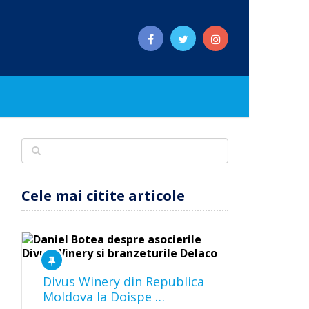
Cele mai citite articole
Divus Winery din Republica
Moldova la Doispe …