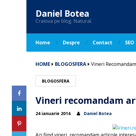
Daniel Botea
Craiova pe blog. Natural.
Home
Despre
Contact
SEO
HOME
BLOGOSFERA
Vineri Recomandam 
BLOGOSFERA
Vineri recomandam art
24 ianuarie 2014
Daniel Botea
Azi fiind vineri, recomandam articole interes