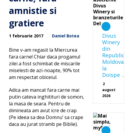
amnistie si
gratiere
Divus
1 februarie 2017
Daniel Botea
Winery
din
Bine v-am regasit la Miercurea
Republica
fara carne! Chiar daca progamul
Moldova
zilei a fost schimbat de miscarile
la
miselesti de azi-noapte, 90% tot
Doispe …
am respectat obiceiul.
2
Adica am mancat fara carne mai
august
2026
putin cateva inghitituri de somon,
la masa de seara. Pentru de
dimineata am avut icre de crap.
(Pe ideea sa dea Domnu’ sa crape
daca au jurat stramb pe Biblie).