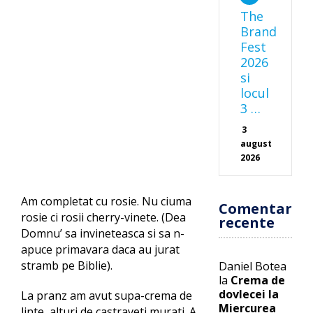
The
Brand
Fest
2026
si
locul
3 …
3
august
2026
Am completat cu rosie. Nu ciuma
Comentarii
rosie ci rosii cherry-vinete. (Dea
recente
Domnu’ sa invineteasca si sa n-
apuce primavara daca au jurat
stramb pe Biblie).
Daniel Botea
la
Crema de
dovlecei la
La pranz am avut supa-crema de
Miercurea
linte, alturi de castraveti murati. A