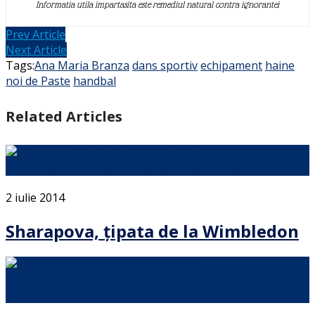
Informatia utila impartasita este remediul natural contra ignorantei
Prev Article
Next Article
Tags:
Ana Maria Branza
dans sportiv
echipament
haine
noi de Paste
handbal
Related Articles
Sursa foto In armata am invatat ca „a țipa” are si …
2 iulie 2014
Sharapova, țipata de la Wimbledon
In era vitezei, cerere in casatorie… din mers: Spor!
Daniel …