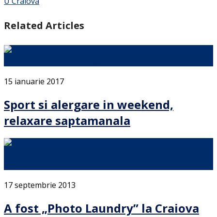
U Craiova
Related Articles
Daca anul trecut am alergat cel mult 100 de kilometri, …
15 ianuarie 2017
Sport si alergare in weekend,
relaxare saptamanala
Am aflat de pe Facebook despre Photo Laundry Craiova si
am fost …
17 septembrie 2013
A fost „Photo Laundry” la Craiova