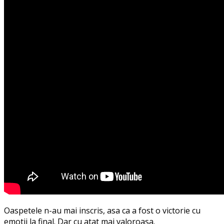
Oaspetele n-au mai inscris, asa ca a fost o victorie cu
emotii la final. Dar cu atat mai valoroasa.