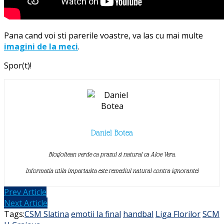
Pana cand voi sti parerile voastre, va las cu mai multe
imagini de la meci
.
Spor(t)!
Daniel Botea
Blogoltean verde ca prazul si natural ca Aloe Vera.
Informatia utila impartasita este remediul natural contra ignorantei
Prev Article
Next Article
Tags:
CSM Slatina
emotii la final
handbal
Liga Florilor
SCM