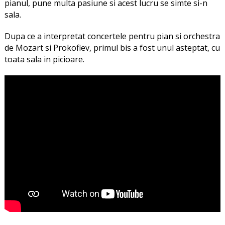
pianul, pune multa pasiune si acest lucru se simte si-n
sala.
Dupa ce a interpretat concertele pentru pian si orchestra
de Mozart si Prokofiev, primul bis a fost unul asteptat, cu
toata sala in picioare.