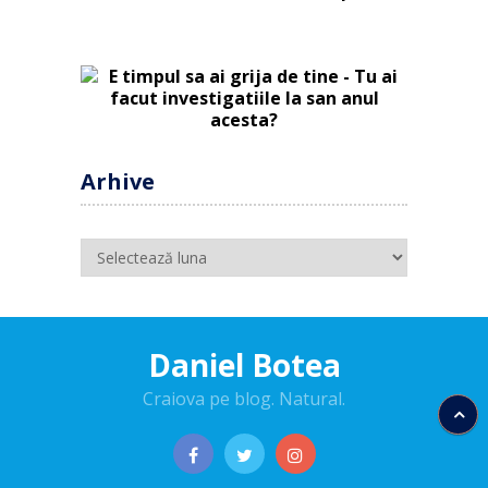
Arhive
Arhive
Daniel Botea
Craiova pe blog. Natural.