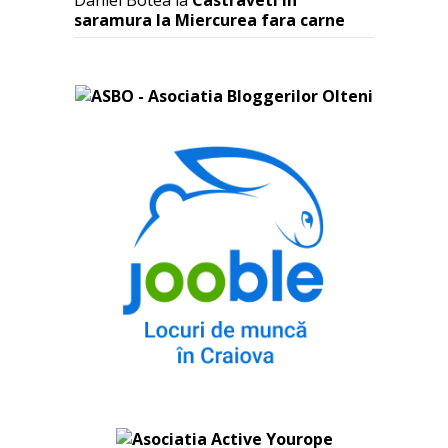
Daniel Botea
la
Castraveti in
saramura la Miercurea fara carne