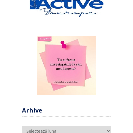
Arhive
Arhive