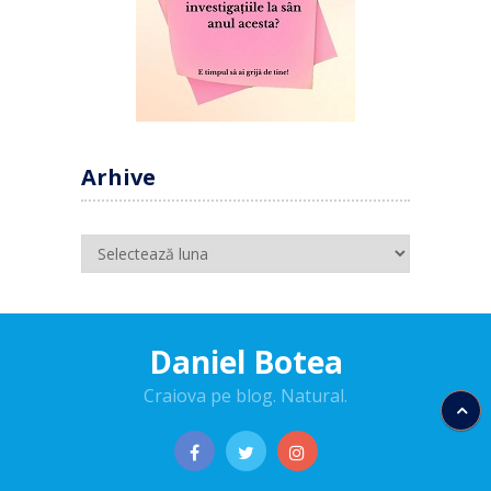
Arhive
Arhive
Daniel Botea
Craiova pe blog. Natural.