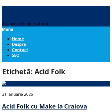
Daniel Botea
Craiova pe blog. Natural.
Menu
Home
Despre
Contact
SEO
Etichetă:
Acid Folk
31 ianuarie 2026
Acid Folk cu Make la Craiova