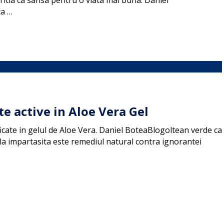
ritia ca sansa pentru o viata mai buna. Daniel
ca …
nte active in Aloe Vera Gel
ficate in gelul de Aloe Vera. Daniel BoteaBlogoltean verde ca
ila impartasita este remediul natural contra ignorantei