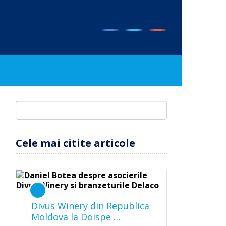
Cele mai citite articole
Divus Winery din Republica
Moldova la Doispe …