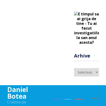
Arhive
Arhive
Daniel
Botea
Craiova pe