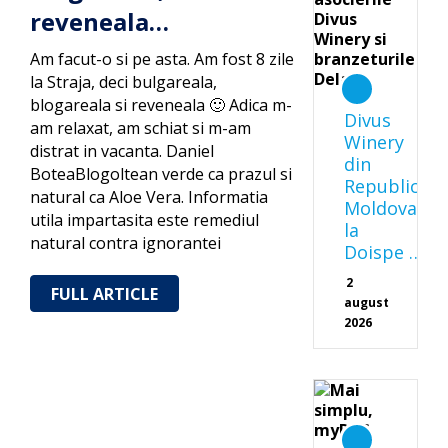
reveneala…
Am facut-o si pe asta. Am fost 8 zile
la Straja, deci bulgareala,
blogareala si reveneala 🙂 Adica m-
Divus
am relaxat, am schiat si m-am
Winery
distrat in vacanta. Daniel
din
BoteaBlogoltean verde ca prazul si
Republica
natural ca Aloe Vera. Informatia
Moldova
utila impartasita este remediul
la
natural contra ignorantei
Doispe …
2
FULL ARTICLE
august
2026