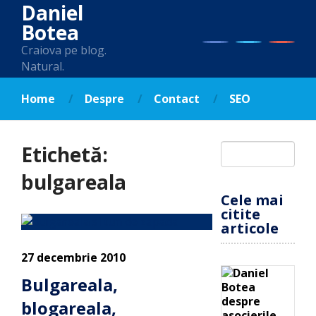
Daniel
Botea
Craiova pe blog.
Natural.
Home
Despre
Contact
SEO
Etichetă:
bulgareala
Cele mai
citite
articole
27 decembrie 2010
Bulgareala,
blogareala,