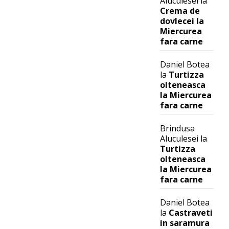
Aluculesei
la
Crema de
dovlecei la
Miercurea
fara carne
Daniel Botea
la
Turtizza
olteneasca
la Miercurea
fara carne
Brindusa
Aluculesei
la
Turtizza
olteneasca
la Miercurea
fara carne
Daniel Botea
la
Castraveti
in saramura