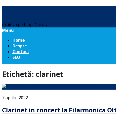
Daniel Botea
Craiova pe blog. Natural.
Menu
Home
Despre
Contact
SEO
Etichetă:
clarinet
7 aprilie 2022
Clarinet in concert la Filarmonica Ol