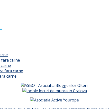
 …
carne
 fara carne
 carne
ea fara carne
ara carne