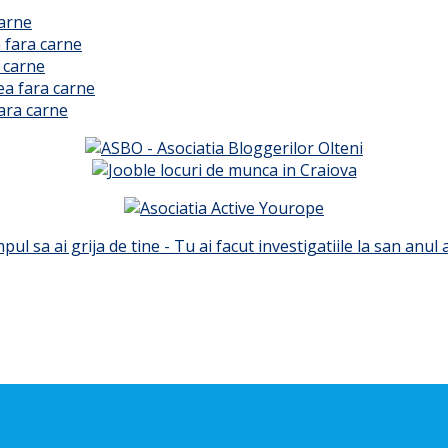
carne
 fara carne
 carne
ea fara carne
ara carne