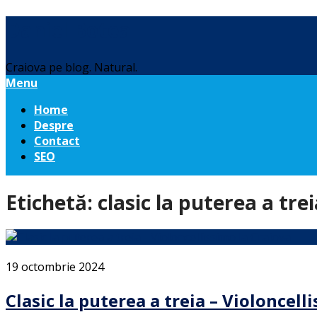
Daniel Botea
Craiova pe blog. Natural.
Menu
Home
Despre
Contact
SEO
Etichetă:
clasic la puterea a tre
19 octombrie 2024
Clasic la puterea a treia – Violoncell