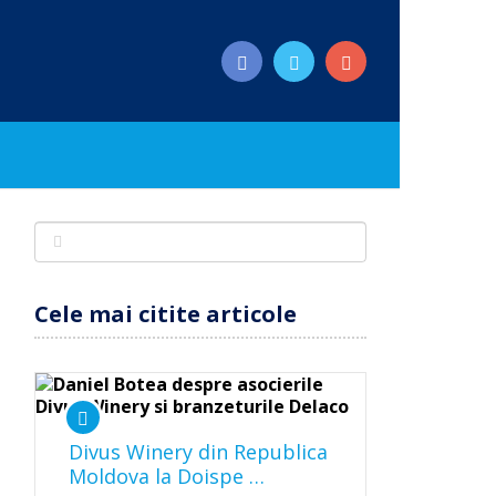
Cele mai citite articole
Divus Winery din Republica
Moldova la Doispe …