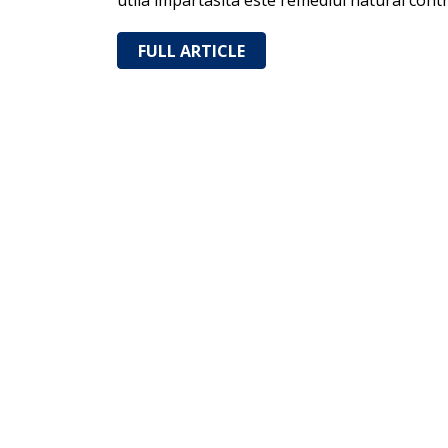
utila impartasita este remediul natural cont
FULL ARTICLE