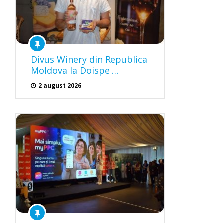
Divus Winery din Republica
Moldova la Doispe …
2 august 2026