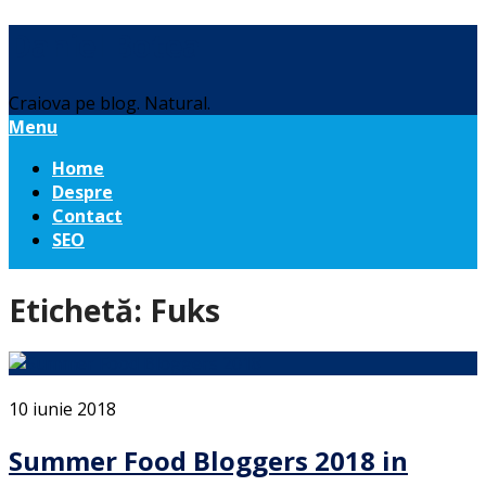
Daniel Botea
Craiova pe blog. Natural.
Menu
Home
Despre
Contact
SEO
Etichetă:
Fuks
10 iunie 2018
Summer Food Bloggers 2018 in