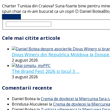
Charter Tunisia din Craiova? Suna foarte bine pentru mine s
spun chiar ca m-am bucurat ca un copil 🙂 Daniel BoteaBlog
Full Article
Cele mai citite articole
Divus Winery din Republica Moldova la Doispe
2 august 2026
The Brand Fest 2026 si locul 3 …
3 august 2026
Comentarii recente
Daniel Botea
la
Crema de dovlecei la Miercurea fara 
Brindusa Aluculesei
la
Crema de dovlecei la Miercurea
Daniel Botea
la
Turtizza olteneasca la Miercurea fara