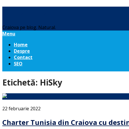
Daniel Botea
Craiova pe blog. Natural.
Menu
Home
Despre
Contact
SEO
Etichetă:
HiSky
22 februarie 2022
Charter Tunisia din Craiova cu desti