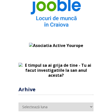
Arhive
Arhive