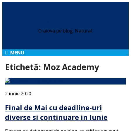
Daniel Botea
Craiova pe blog. Natural.
MENU
Etichetă:
Moz Academy
2 iunie 2020
Final de Mai cu deadline-uri
diverse si continuare in Iunie
Daca m-ati dat absent de pe blog, sa stiti ca am avut