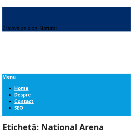
Daniel Botea
Craiova pe blog. Natural.
Menu
Home
Despre
Contact
SEO
Etichetă:
National Arena