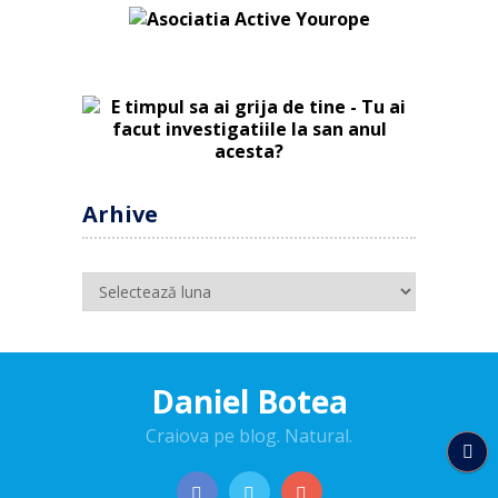
Arhive
Arhive
Daniel Botea
Craiova pe blog. Natural.