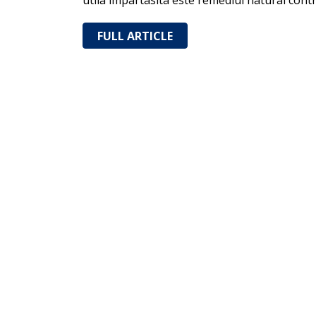
utila impartasita este remediul natural cont
FULL ARTICLE