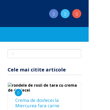
Cele mai citite articole
Crema de dovlecei la
Miercurea fara carne