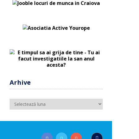
Arhive
Arhive