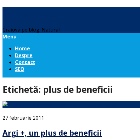
Daniel Botea
Craiova pe blog. Natural.
Menu
Home
Despre
Contact
SEO
Etichetă:
plus de beneficii
27 februarie 2011
Argi +, un plus de beneficii