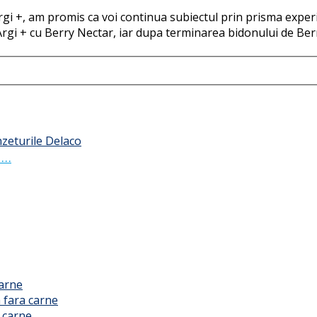
 +, am promis ca voi continua subiectul prin prisma experie
Argi + cu Berry Nectar, iar dupa terminarea bidonului de Berr
 …
carne
 fara carne
 carne