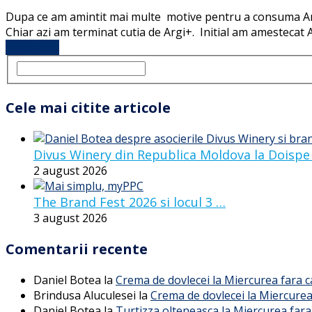
Dupa ce am amintit mai multe motive pentru a consuma Argi
Chiar azi am terminat cutia de Argi+. Initial am amestecat 
Full Article
Cele mai citite articole
Divus Winery din Republica Moldova la Doispe
2 august 2026
The Brand Fest 2026 si locul 3 …
3 august 2026
Comentarii recente
Daniel Botea
la
Crema de dovlecei la Miercurea fara 
Brindusa Aluculesei
la
Crema de dovlecei la Miercurea
Daniel Botea
la
Turtizza olteneasca la Miercurea fara