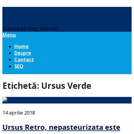
Daniel Botea
Craiova pe blog. Natural.
Menu
Home
Despre
Contact
SEO
Etichetă:
Ursus Verde
14 aprilie 2018
Ursus Retro, nepasteurizata este