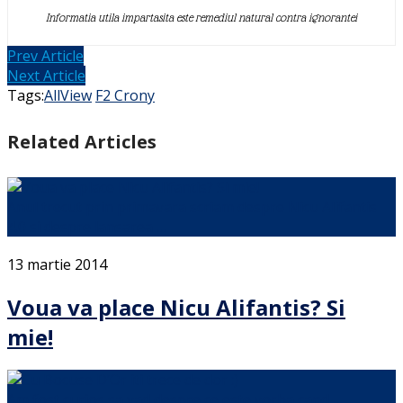
Informatia utila impartasita este remediul natural contra ignorantei
Prev Article
Next Article
Tags:
AllView
F2 Crony
Related Articles
Anul trecut prin primavara scriam despre Nicu Alifantis
4.0 si despre lansarea …
13 martie 2014
Voua va place Nicu Alifantis? Si
mie!
Am fost curios sa vad despre ce este vorba cand …