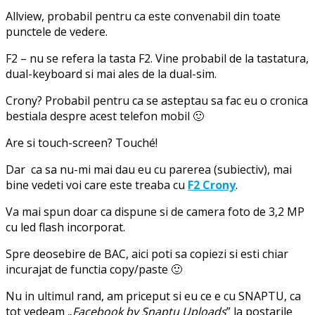
Allview, probabil pentru ca este convenabil din toate
punctele de vedere.
F2 – nu se refera la tasta F2. Vine probabil de la tastatura,
dual-keyboard si mai ales de la dual-sim.
Crony? Probabil pentru ca se asteptau sa fac eu o cronica
bestiala despre acest telefon mobil 🙂
Are si touch-screen? Touché!
Dar ca sa nu-mi mai dau eu cu parerea (subiectiv), mai
bine vedeti voi care este treaba cu
F2 Crony
.
Va mai spun doar ca dispune si de camera foto de 3,2 MP
cu led flash incorporat.
Spre deosebire de BAC, aici poti sa copiezi si esti chiar
incurajat de functia copy/paste 🙂
Nu in ultimul rand, am priceput si eu ce e cu SNAPTU, ca
tot vedeam „
Facebook by Snaptu Uploads
” la postarile