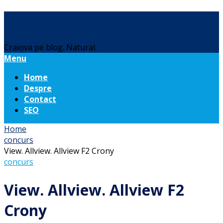
Daniel Botea
Craiova pe blog. Natural.
Menu
Home
Despre
Contact
SEO
Home
concurs
View. Allview. Allview F2 Crony
concurs
View. Allview. Allview F2
Crony