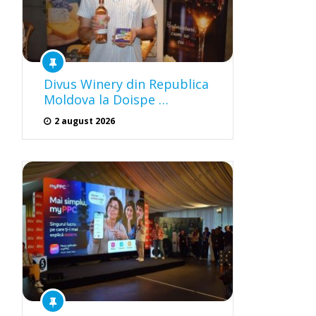
Divus Winery din Republica
Moldova la Doispe …
2 august 2026