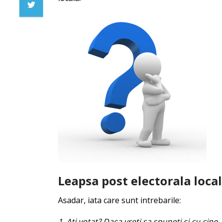
Leapsa post electorala loca
Asadar, iata care sunt intrebarile:
1. Ati votat? Daca vreti sa spuneti si cu cine,