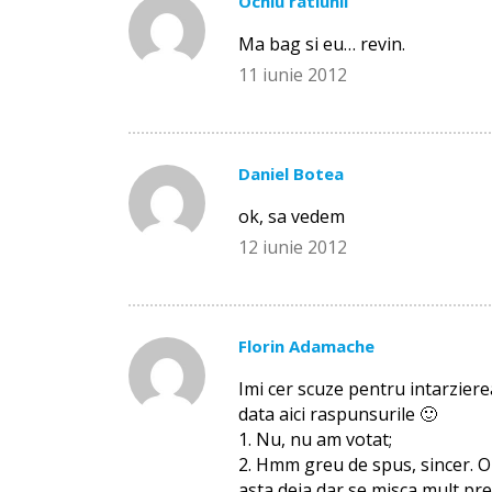
Ochiu ratiunii
Ma bag si eu… revin.
11 iunie 2012
Daniel Botea
ok, sa vedem
12 iunie 2012
Florin Adamache
Imi cer scuze pentru intarziere
data aici raspunsurile 🙂
1. Nu, nu am votat;
2. Hmm greu de spus, sincer. O
asta deja dar se misca mult pr