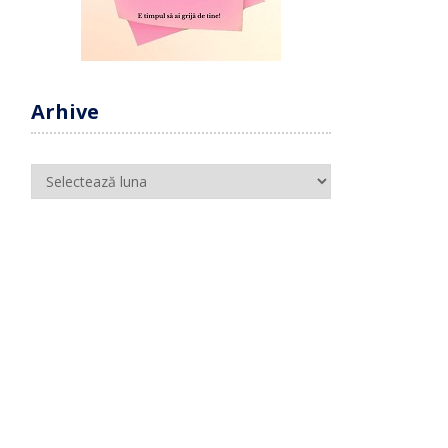
Arhive
Arhive