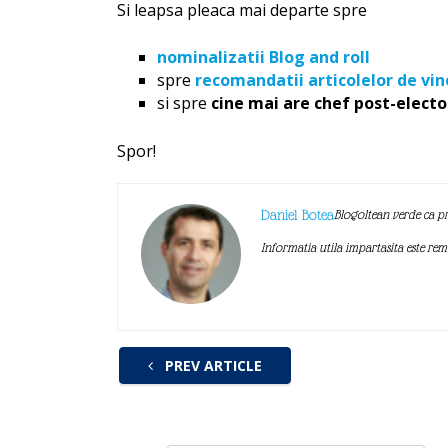
Si leapsa pleaca mai departe spre
nominalizatii Blog and roll
spre
recomandatii articolelor de vin
si spre
cine mai are chef post-electo
Spor!
Daniel Botea
Blogoltean verde ca pr
Informatia utila impartasita este re
PREV ARTICLE