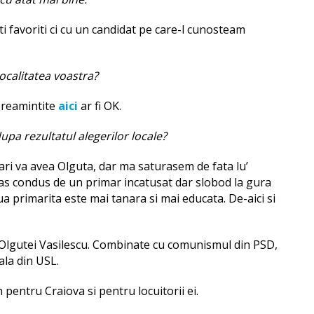
ti favoriti ci cu un candidat pe care-l cunosteam
localitatea voastra?
e reamintite
aici
ar fi OK.
upa rezultatul alegerilor locale?
zari va avea Olguta, dar ma saturasem de fata lu’
as condus de un primar incatusat dar slobod la gura
 primarita este mai tanara si mai educata. De-aici si
e Olgutei Vasilescu. Combinate cu comunismul din PSD,
ala din USL.
 pentru Craiova si pentru locuitorii ei.