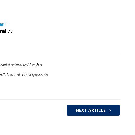
eri
ral
🙂
azul si natural ca Aloe Vera.
mediul natural contra ignorantei
NEXT ARTICLE