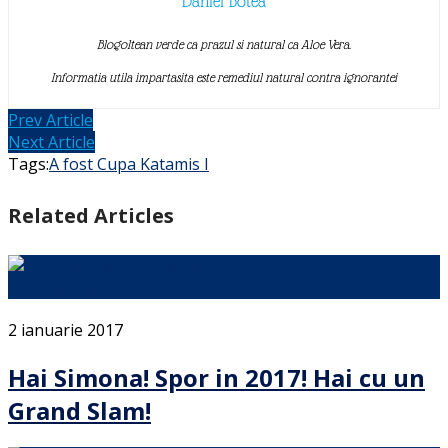
Daniel Botea
Blogoltean verde ca prazul si natural ca Aloe Vera.
Informatia utila impartasita este remediul natural contra ignorantei
Prev Article
Next Article
Tags:
A fost Cupa Katamis I
Related Articles
Simona Halep a deschis azi anul sportiv 2017 cu o …
2 ianuarie 2017
Hai Simona! Spor in 2017! Hai cu un
Grand Slam!