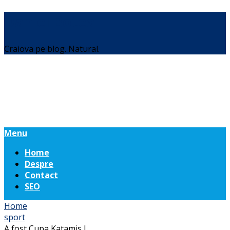
Daniel Botea
Craiova pe blog. Natural.
Menu
Home
Despre
Contact
SEO
Home
sport
A fost Cupa Katamis I