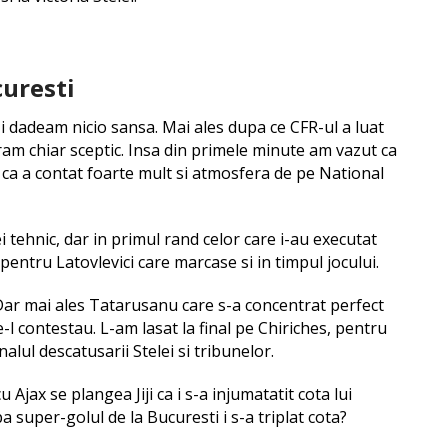
curesti
-i dadeam nicio sansa. Mai ales dupa ce CFR-ul a luat
ram chiar sceptic. Insa din primele minute am vazut ca
ed ca a contat foarte mult si atmosfera de pe National
ei tehnic, dar in primul rand celor care i-au executat
pentru Latovlevici care marcase si in timpul jocului.
. Dar mai ales Tatarusanu care s-a concentrat perfect
-l contestau. L-am lasat la final pe Chiriches, pentru
alul descatusarii Stelei si tribunelor.
Ajax se plangea Jiji ca i s-a injumatatit cota lui
 super-golul de la Bucuresti i s-a triplat cota?