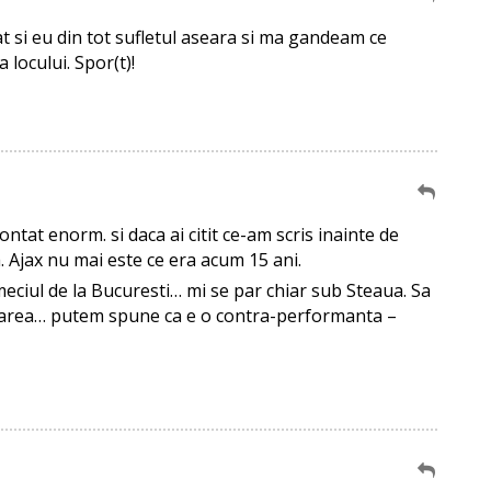
 si eu din tot sufletul aseara si ma gandeam ce
a locului. Spor(t)!
ntat enorm. si daca ai citit ce-am scris inainte de
a. Ajax nu mai este ce era acum 15 ani.
eciul de la Bucuresti… mi se par chiar sub Steaua. Sa
lificarea… putem spune ca e o contra-performanta –