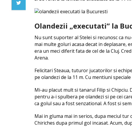
Olandezii „executati” la Bu
Nu sunt suporter al Stelei si recunosc ca nu
mai multe goluri acasa decat in deplasare, e
era un meci diferit fata de cel de la Cluj. Cr
Arena.
Felicitari Steaua, tuturor jucatorilor si echip
pe olandezi de la 11 m. Cu mentiuni speciale 
Mi-au placut mult si tanarul Filip si Chipciu
pentru a-i spulbera pe olandezi si pe cei care
ca golul sau a fost senzational. A fost si semn
Mai in gluma mai in serios, dupa meciul tur cu 
Chiriches dupa primul gol incasat. Acum, dupa