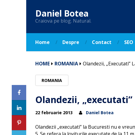
Daniel Botea
Craiova pe blog. Natural.
Home
Despre
Contact
SEO
HOME
ROMANIA
Olandezii, „executati” 
ROMANIA
Olandezii, „executati”
22 februarie 2013
Daniel Botea
Olandezii „executati” la Bucuresti nu e vreu
5. Se refera la loviturile executate de la 11 m s