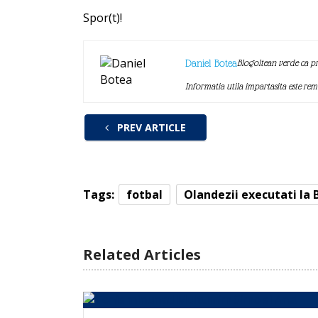
Spor(t)!
Daniel Botea
Blogoltean verde ca pr
Informatia utila impartasita este re
PREV ARTICLE
Tags:
fotbal
Olandezii executati la 
Related Articles