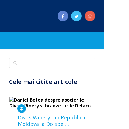
Cele mai citite articole
Divus Winery din Republica
Moldova la Doispe …