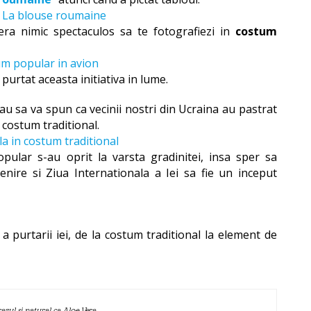
ra nimic spectaculos sa te fotografiezi in
costum
 purtat aceasta initiativa in lume.
au sa va spun ca vecinii nostri din Ucraina au pastrat
n costum traditional.
opular s-au oprit la varsta gradinitei, insa sper sa
nire si Ziua Internationala a Iei sa fie un inceput
 a purtarii iei, de la costum traditional la element de
azul si natural ca Aloe Vera.