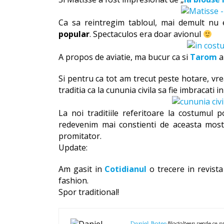
Ca sa reintregim tabloul, mai demult nu e
popular
. Spectaculos era doar avionul
A propos de aviatie, ma bucur ca si
Tarom
a
Si pentru ca tot am trecut peste hotare, vre
traditia ca la cununia civila sa fie imbracati i
La noi traditiile referitoare la costumul p
redevenim mai constienti de aceasta moste
promitator.
Update:
Am gasit in
Cotidianul
o trecere in revista
fashion.
Spor traditional!
Blogoltean verde ca pr