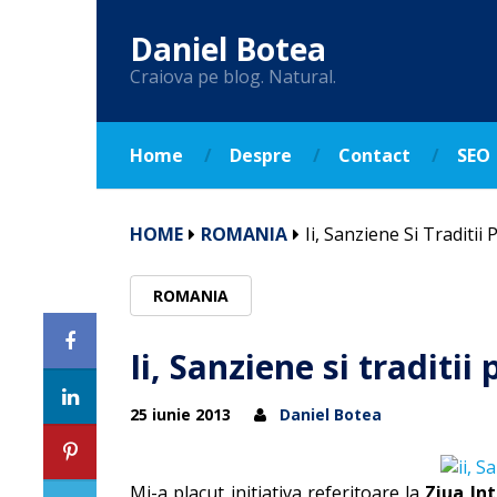
Daniel Botea
Craiova pe blog. Natural.
Home
Despre
Contact
SEO
HOME
ROMANIA
Ii, Sanziene Si Traditii
ROMANIA
Ii, Sanziene si traditii
25 iunie 2013
Daniel Botea
Mi-a placut initiativa referitoare la
Ziua Int