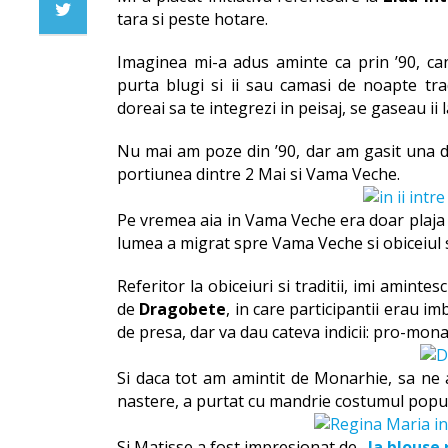
tara si peste hotare.
Imaginea mi-a adus aminte ca prin ’90, c
purta blugi si ii sau camasi de noapte tra
doreai sa te integrezi in peisaj, se gaseau ii
Nu mai am poze din ’90, dar am gasit una din
portiunea dintre 2 Mai si Vama Veche.
Pe vremea aia in Vama Veche era doar plaja s
lumea a migrat spre Vama Veche si obiceiul 
Referitor la obiceiuri si traditii, imi amint
de
Dragobete
, in care participantii erau imb
de presa, dar va dau cateva indicii: pro-monar
Si daca tot am amintit de Monarhie, sa ne
nastere, a purtat cu mandrie costumul popu
Si Matisse a fost impresionat de „
la blouse