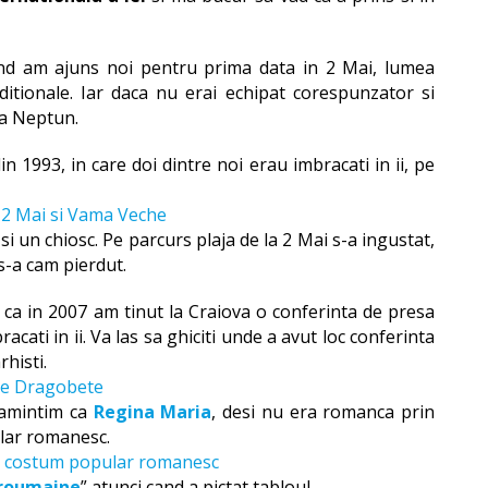
and am ajuns noi pentru prima data in 2 Mai, lumea
ditionale. Iar daca nu erai echipat corespunzator si
 la Neptun.
 1993, in care doi dintre noi erau imbracati in ii, pe
i un chiosc. Pe parcurs plaja de la 2 Mai s-a ingustat,
s-a cam pierdut.
esc ca in 2007 am tinut la Craiova o conferinta de presa
racati in ii. Va las sa ghiciti unde a avut loc conferinta
histi.
 amintim ca
Regina Maria
, desi nu era romanca prin
lar romanesc.
 roumaine
” atunci cand a pictat tabloul.