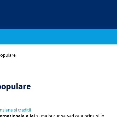
 Populare
 populare
ernationala a Iei
si ma bucur sa vad ca a prins si in