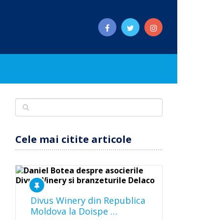
Cele mai citite articole
Divus Winery din Republica
Moldova la Doispe …