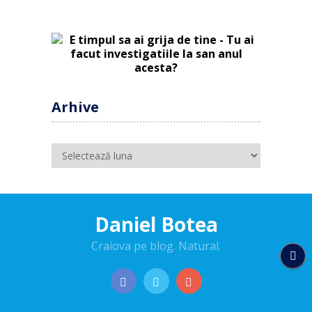
Arhive
Arhive
Daniel Botea
Craiova pe blog. Natural.