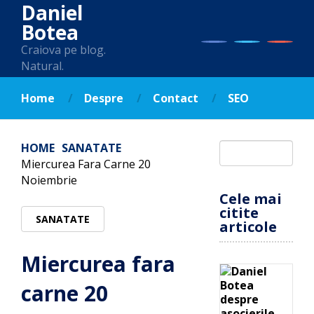
Daniel
Botea
Craiova pe blog.
Natural.
Home
Despre
Contact
SEO
HOME
SANATATE
Miercurea Fara Carne 20
Noiembrie
Cele mai
citite
SANATATE
articole
Miercurea fara
carne 20