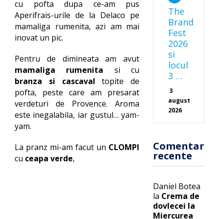
cu pofta dupa ce-am pus
The
Aperifrais-urile de la Delaco pe
Brand
mamaliga rumenita, azi am mai
Fest
inovat un pic.
2026
si
Pentru de dimineata am avut
locul
mamaliga rumenita
si cu
3 …
branza si cascaval
topite de
3
pofta, peste care am presarat
august
verdeturi de Provence. Aroma
2026
este inegalabila, iar gustul… yam-
yam.
Comentarii
La pranz mi-am facut un
CLOMPI
recente
cu
ceapa verde
,
Daniel Botea
la
Crema de
dovlecei la
Miercurea