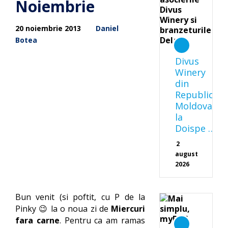
Noiembrie
20 noiembrie 2013
Daniel
Botea
Divus
Winery
din
Republica
Moldova
la
Doispe …
2
august
2026
Bun venit (si poftit, cu P de la
Pinky 😉 la o noua zi de
Miercuri
fara carne
. Pentru ca am ramas