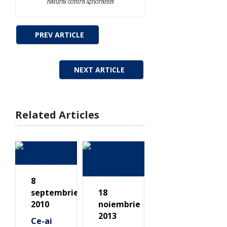
natural contra ignorantei
PREV ARTICLE
NEXT ARTICLE
Related Articles
8
septembrie
18
2010
noiembrie
2013
Ce-ai