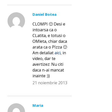
Daniel Botea
CLOMPI 🙂 Desi e
intoarsa ca o
CLatita, e totusi o
OMleta, chiar daca
arata ca o PIzza 🙂
Am detaliat
aici
, in
video, dar te
avertizez: Nu citi
daca n-ai mancat
inainte :))
21 noiembrie 2013
Maria