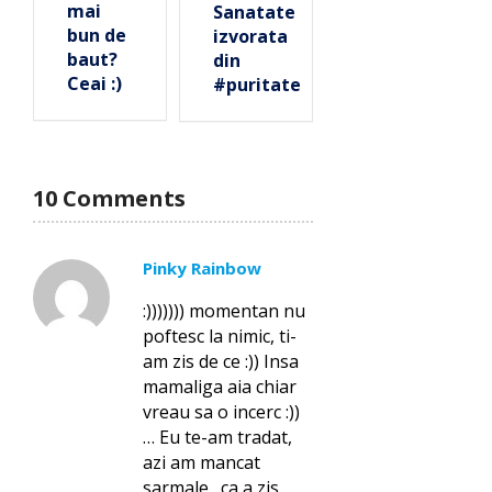
mai
Sanatate
bun de
izvorata
baut?
din
Ceai :)
#puritate
10 Comments
Pinky Rainbow
:))))))) momentan nu
poftesc la nimic, ti-
am zis de ce :)) Insa
mamaliga aia chiar
vreau sa o incerc :))
… Eu te-am tradat,
azi am mancat
sarmale…ca a zis