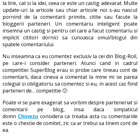
la link, cat si la idei, ceea ce este un castig adevarat. Multe
update-uri la articole sau chiar articole noi s-au nascut
pornind de la comentarii primite, citite sau facute la
bloggerii parteneri. Un comentariu inteligent poate
insemna un castig si pentru cel care a facut comentariu si
implicit cititori dornici sa cunoasca omul/blogul din
spatele comentariului.
Nu inseamna ca eu comentez exclusiv la cei din Blog-Roll,
pe care-i consider parteneri. Atunci cand in cadrul
competitiei SuperBlog erau si probe care tineau cont de
comentarii, daca cineva a comentat la mine mi se parea
colegial si obligatoriu sa comentez si eu, in acest caz fiind
parteneri de… competitie 🙂
Poate vi se pare exagerat sa vorbim despre parteneriat si
comentarii pe blog, insa daca simpaticul
domn
Chinezu
considera ca treaba asta cu comentariile
este o chestie de comitet, zic ca ar trebui sa tinem cont de
ea.