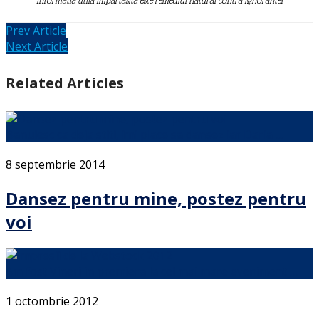
Informatia utila impartasita este remediul natural contra ignorantei
Prev Article
Next Article
Related Articles
Banuiesc ca deja stiti, imi place sa dansez iar Daria …
8 septembrie 2014
Dansez pentru mine, postez pentru
voi
Am fost Vineri in premiera la cel mai mare eveniment …
1 octombrie 2012