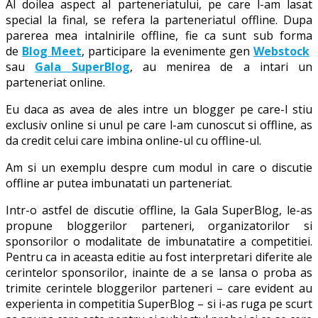
Al doilea aspect al parteneriatului, pe care l-am lasat
special la final, se refera la parteneriatul offline. Dupa
parerea mea intalnirile offline, fie ca sunt sub forma
de
Blog Meet
, participare la evenimente gen
Webstock
sau
Gala SuperBlog
, au menirea de a intari un
parteneriat online.
Eu daca as avea de ales intre un blogger pe care-l stiu
exclusiv online si unul pe care l-am cunoscut si offline, as
da credit celui care imbina online-ul cu offline-ul.
Am si un exemplu despre cum modul in care o discutie
offline ar putea imbunatati un parteneriat.
Intr-o astfel de discutie offline, la Gala SuperBlog, le-as
propune bloggerilor parteneri, organizatorilor si
sponsorilor o modalitate de imbunatatire a competitiei.
Pentru ca in aceasta editie au fost interpretari diferite ale
cerintelor sponsorilor, inainte de a se lansa o proba as
trimite cerintele bloggerilor parteneri – care evident au
experienta in competitia SuperBlog – si i-as ruga pe scurt