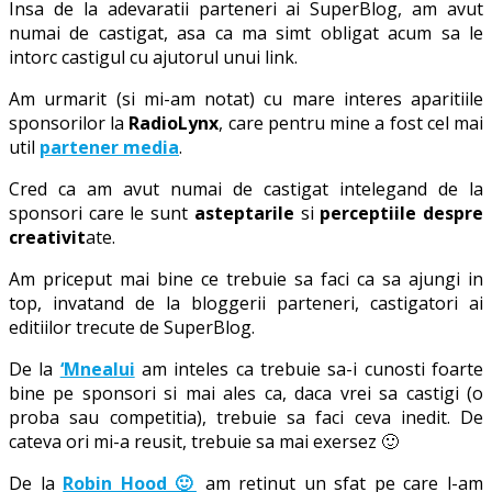
Insa de la adevaratii parteneri ai SuperBlog, am avut
numai de castigat, asa ca ma simt obligat acum sa le
intorc castigul cu ajutorul unui link.
Am urmarit (si mi-am notat) cu mare interes aparitiile
sponsorilor la
RadioLynx
, care pentru mine a fost cel mai
util
partener media
.
Cred ca am avut numai de castigat intelegand de la
sponsori care le sunt
asteptarile
si
perceptiile despre
creativit
ate.
Am priceput mai bine ce trebuie sa faci ca sa ajungi in
top, invatand de la bloggerii parteneri, castigatori ai
editiilor trecute de SuperBlog.
De la
‘Mnealui
am inteles ca trebuie sa-i cunosti foarte
bine pe sponsori si mai ales ca, daca vrei sa castigi (o
proba sau competitia), trebuie sa faci ceva inedit. De
cateva ori mi-a reusit, trebuie sa mai exersez 🙂
De la
Robin Hood 🙂
am retinut un sfat pe care l-am