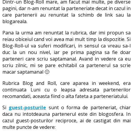
Dintr-un Blog-Roll mare, am facut mai multe, pe diverse
pagini, dar n-am renuntat la parteneriate decat in cazul in
care partenerii au renuntat la schimb de link sau la
blogareala.
Pana la urma am renuntat la rubrica, dar imi propun sa
reiau obiceiul cand voi avea mai mult timp la dispozitie. Si
Blog-Roll-ul va suferi modificari, in sensul ca vreau sa-l
duc la un nou nivel, iar pe prima pagina sa fie doar
parteneri care scriu saptamanal. Avand in vedere ca eu
scriu zilnic, mi se pare echitabil ca partenerul sa scrie
macar saptamanal 🙂
Rubrica Blog and Roll, care aparea in weekend, era
continuata Luni cu o leapsa adresata partenerilor
recomandati, aceasta fiind o alta fateta a parteneriatului.
Si
guest-posturile
sunt o forma de parteneriat, chiar
daca nu intotdeauna partenerul este din blogosfera. In
cazul guest-posturilor reciproce, ai de castigat din mai
multe puncte de vedere: