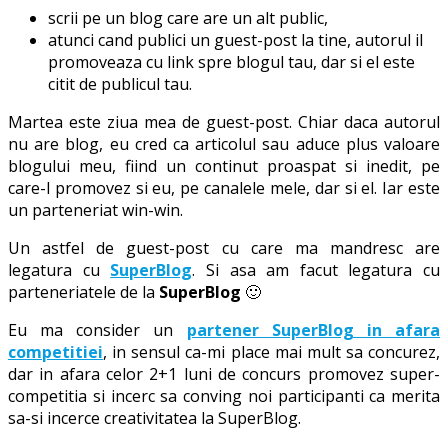
scrii pe un blog care are un alt public,
atunci cand publici un guest-post la tine, autorul il
promoveaza cu link spre blogul tau, dar si el este
citit de publicul tau.
Martea este ziua mea de guest-post. Chiar daca autorul
nu are blog, eu cred ca articolul sau aduce plus valoare
blogului meu, fiind un continut proaspat si inedit, pe
care-l promovez si eu, pe canalele mele, dar si el. Iar este
un parteneriat win-win.
Un astfel de guest-post cu care ma mandresc are
legatura cu
SuperBlog
. Si asa am facut legatura cu
parteneriatele de la
SuperBlog
🙂
Eu ma consider un
partener SuperBlog in afara
competitiei
, in sensul ca-mi place mai mult sa concurez,
dar in afara celor 2+1 luni de concurs promovez super-
competitia si incerc sa conving noi participanti ca merita
sa-si incerce creativitatea la SuperBlog.