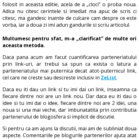
folosit in aceasta editie, acela de a „cloci” o proba noua.
Adica nu citesc cerintele si imediat ma apuc de scris ci
citesc, ma gandesc inainte de culcare cam despre ce este
vorba, iar a doua zi imi adun gandurile si scriu articolul.
Multumesc pentru sfat, m-a „clarificat” de multe ori
aceasta metoda.
Daca pana acum am facut cuantificarea parteneriatului
prin link-uri, ar trebui sa spun ca exista o latura a
parteneriatului mai puternica decat atot-puternicul link,
cel care ne creste sau descreste inclusiv in
ZeList
.
Daca eu iti dau un link si tu imi dai un link, inseamna ca
fiecare dintre noi are un link nou. Dar daca eu iti dau o
idee si tu imi dai o idee, fiecare dintre noi are 2 idei, una
noua si una mai veche, dar imbunatatita prin contributia
partenerului de blogosfera si implicit de discutie.
Si pentru ca am ajuns la discutii, mai am de subliniat doua
aspecte. Comentariile pe blogurile partenerilor ajuta atat