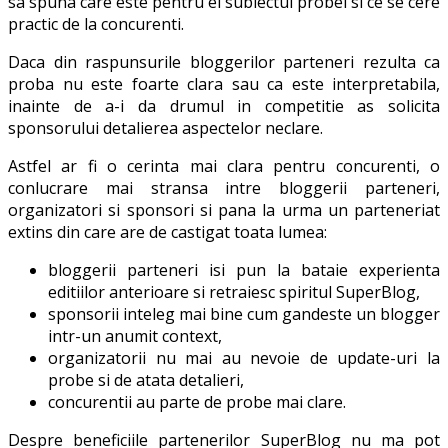
sa spuna care este pentru ei subiectul probei si ce se cere
practic de la concurenti.
Daca din raspunsurile bloggerilor parteneri rezulta ca
proba nu este foarte clara sau ca este interpretabila,
inainte de a-i da drumul in competitie as solicita
sponsorului detalierea aspectelor neclare.
Astfel ar fi o cerinta mai clara pentru concurenti, o
conlucrare mai stransa intre bloggerii parteneri,
organizatori si sponsori si pana la urma un parteneriat
extins din care are de castigat toata lumea:
bloggerii parteneri isi pun la bataie experienta
editiilor anterioare si retraiesc spiritul SuperBlog,
sponsorii inteleg mai bine cum gandeste un blogger
intr-un anumit context,
organizatorii nu mai au nevoie de update-uri la
probe si de atata detalieri,
concurentii au parte de probe mai clare.
Despre beneficiile partenerilor SuperBlog nu ma pot