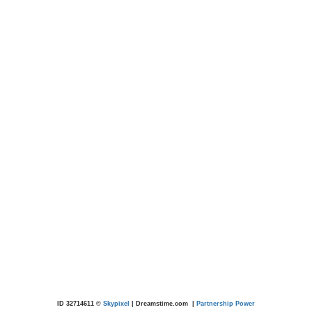
ID 32714611 ©
Skypixel
| Dreamstime.com
|
Partnership Power