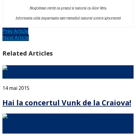
Blogoltean verde ca prazul si natural ca Aloe Vera.
Informatia utila impartasita este remediul natural contra ignorantei
Prev Article
Next Article
Related Articles
Sursa foto Dana Ilie Pe 25 Mai se intampla cel …
14 mai 2015
Hai la concertul Vunk de la Craiova!
Da, la final de Iunie avem programat urmatorul Craiova
Blog …