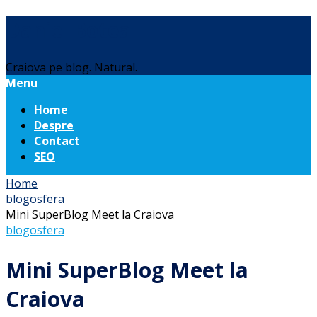
Daniel Botea
Craiova pe blog. Natural.
Menu
Home
Despre
Contact
SEO
Home
blogosfera
Mini SuperBlog Meet la Craiova
blogosfera
Mini SuperBlog Meet la
Craiova