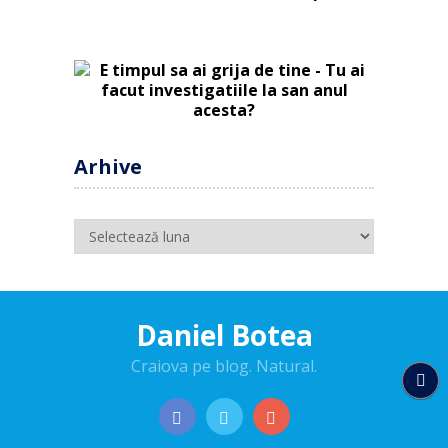
Arhive
Arhive
Daniel Botea
Craiova pe blog. Natural.