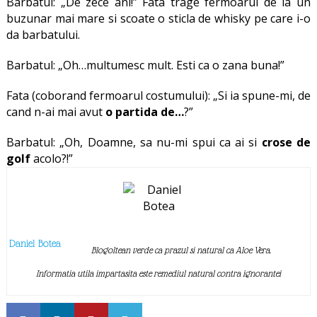
Barbatul: „De zece ani!” Fata trage fermoarul de la un
buzunar mai mare si scoate o sticla de whisky pe care i-o
da barbatului.
Barbatul: „Oh…multumesc mult. Esti ca o zana buna!”
Fata (coborand fermoarul costumului): „Si ia spune-mi, de
cand n-ai mai avut
o partida de…
?”
Barbatul: „Oh, Doamne, sa nu-mi spui ca ai si
crose de
golf
acolo?!”
Daniel Botea
Blogoltean verde ca prazul si natural ca Aloe Vera.
Informatia utila impartasita este remediul natural contra ignorantei