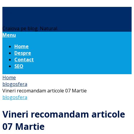
Daniel Botea
Craiova pe blog. Natural.
Menu
Home
Despre
Contact
SEO
Home
blogosfera
Vineri recomandam articole 07 Martie
blogosfera
Vineri recomandam articole
07 Martie