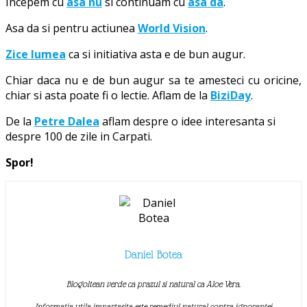
Incepem cu
asa nu
si continuam cu
asa da
.
Asa da si pentru actiunea
World Vision
.
Zice lumea
ca si initiativa asta e de bun augur.
Chiar daca nu e de bun augur sa te amesteci cu oricine,
chiar si asta poate fi o lectie. Aflam de la
BiziDay
.
De la
Petre Dalea
aflam despre o idee interesanta si
despre 100 de zile in Carpati.
Spor!
Daniel Botea
Blogoltean verde ca prazul si natural ca Aloe Vera.
Informatia utila impartasita este remediul natural contra ignorantei