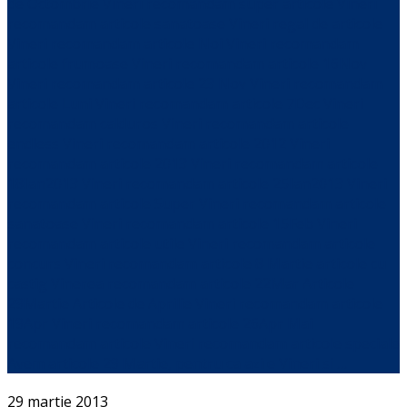
Avem articole 29 Martie, pentru ca azi e Vineri si …
29 martie 2013