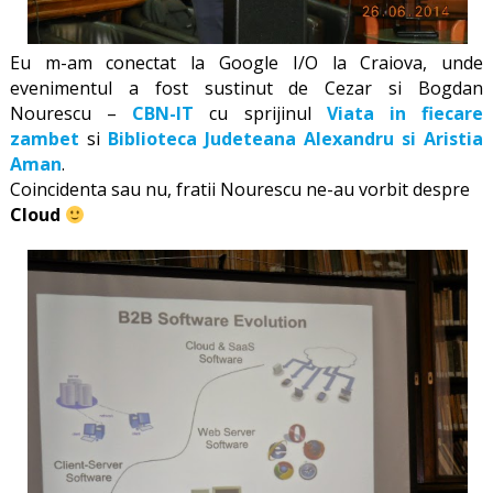
Eu m-am conectat la Google I/O la Craiova, unde
evenimentul a fost sustinut de Cezar si Bogdan
Nourescu –
CBN-IT
cu sprijinul
Viata in fiecare
zambet
si
Biblioteca Judeteana Alexandru si Aristia
Aman
.
Coincidenta sau nu, fratii Nourescu ne-au vorbit despre
Cloud