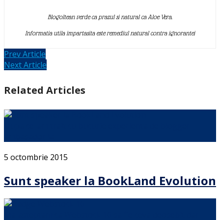
Blogoltean verde ca prazul si natural ca Aloe Vera.
Informatia utila impartasita este remediul natural contra ignorantei
Prev Article
Next Article
Related Articles
Dupa ce-am trait cu bucurie experienta de blogger
ambasador la …
5 octombrie 2015
Sunt speaker la BookLand Evolution
Ma asteptam ca Webstock 10 sa fie ceva deosebit dar …