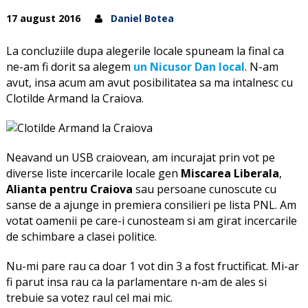
17 august 2016
Daniel Botea
La concluziile dupa alegerile locale spuneam la final ca
ne-am fi dorit sa alegem
un Nicusor Dan local
. N-am
avut, insa acum am avut posibilitatea sa ma intalnesc cu
Clotilde Armand la Craiova.
Neavand un USB craiovean, am incurajat prin vot pe
diverse liste incercarile locale gen
Miscarea Liberala
,
Alianta pentru Craiova
sau persoane cunoscute cu
sanse de a ajunge in premiera consilieri pe lista PNL. Am
votat oamenii pe care-i cunosteam si am girat incercarile
de schimbare a clasei politice.
Nu-mi pare rau ca doar 1 vot din 3 a fost fructificat. Mi-ar
fi parut insa rau ca la parlamentare n-am de ales si
trebuie sa votez raul cel mai mic.