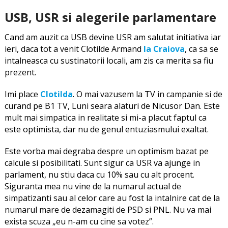
USB, USR si alegerile parlamentare
Cand am auzit ca USB devine USR am salutat initiativa iar
ieri, daca tot a venit Clotilde Armand
la Craiova
, ca sa se
intalneasca cu sustinatorii locali, am zis ca merita sa fiu
prezent.
Imi place
Clotilda
. O mai vazusem la TV in campanie si de
curand pe B1 TV, Luni seara alaturi de Nicusor Dan. Este
mult mai simpatica in realitate si mi-a placut faptul ca
este optimista, dar nu de genul entuziasmului exaltat.
Este vorba mai degraba despre un optimism bazat pe
calcule si posibilitati. Sunt sigur ca USR va ajunge in
parlament, nu stiu daca cu 10% sau cu alt procent.
Siguranta mea nu vine de la numarul actual de
simpatizanti sau al celor care au fost la intalnire cat de la
numarul mare de dezamagiti de PSD si PNL. Nu va mai
exista scuza „eu n-am cu cine sa votez”.