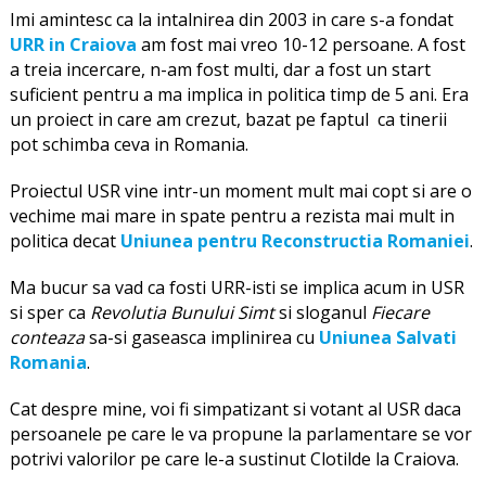
Imi amintesc ca la intalnirea din 2003 in care s-a fondat
URR in Craiova
am fost mai vreo 10-12 persoane. A fost
a treia incercare, n-am fost multi, dar a fost un start
suficient pentru a ma implica in politica timp de 5 ani. Era
un proiect in care am crezut, bazat pe faptul ca tinerii
pot schimba ceva in Romania.
Proiectul USR vine intr-un moment mult mai copt si are o
vechime mai mare in spate pentru a rezista mai mult in
politica decat
Uniunea pentru Reconstructia Romaniei
.
Ma bucur sa vad ca fosti URR-isti se implica acum in USR
si sper ca
Revolutia Bunului Simt
si sloganul
Fiecare
conteaza
sa-si gaseasca implinirea cu
Uniunea Salvati
Romania
.
Cat despre mine, voi fi simpatizant si votant al USR daca
persoanele pe care le va propune la parlamentare se vor
potrivi valorilor pe care le-a sustinut Clotilde la Craiova.