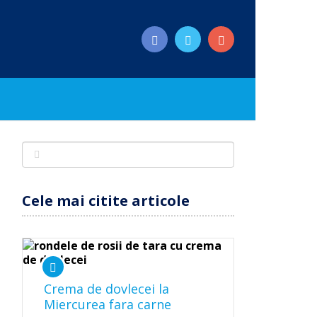
Cele mai citite articole
Crema de dovlecei la
Miercurea fara carne