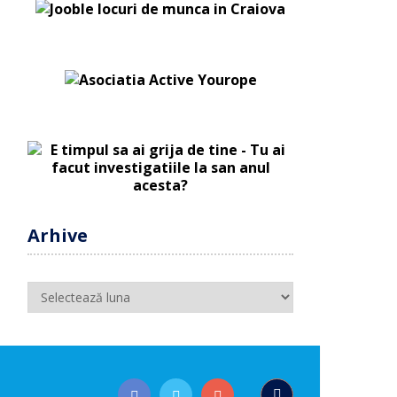
Arhive
Arhive