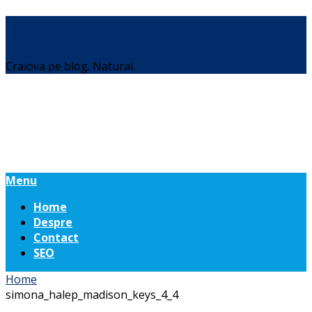
Daniel Botea
Craiova pe blog. Natural.
Menu
Home
Despre
Contact
SEO
Home
simona_halep_madison_keys_4_4