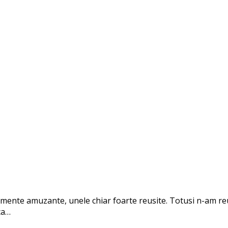
nte amuzante, unele chiar foarte reusite. Totusi n-am reusi
ca…