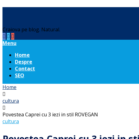
Daniel Botea
Craiova pe blog. Natural.
Menu
Home
Despre
Contact
SEO
Home
cultura
Povestea Caprei cu 3 iezi in stil ROVEGAN
cultura
Povestea Caprei cu 3 iezi in 