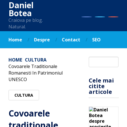
Daniel
Botea
Craiova pe blog.
Natural.
Home
Despre
Contact
SEO
HOME
CULTURA
Covoarele Traditionale
Romanesti In Patrimoniul
UNESCO
Cele mai
citite
articole
CULTURA
Covoarele
traditionale