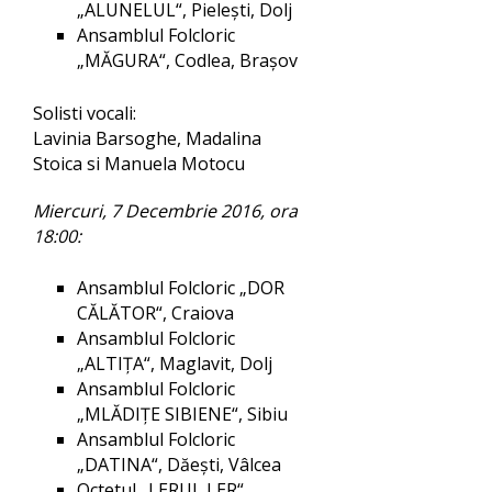
„ALUNELUL“, Pieleşti, Dolj
Ansamblul Folcloric
„MĂGURA“, Codlea, Braşov
Solisti vocali:
Lavinia Barsoghe, Madalina
Stoica si Manuela Motocu
Miercuri, 7 Decembrie 2016, ora
18:00:
Ansamblul Folcloric „DOR
CĂLĂTOR“, Craiova
Ansamblul Folcloric
„ALTIŢA“, Maglavit, Dolj
Ansamblul Folcloric
„MLĂDIŢE SIBIENE“, Sibiu
Ansamblul Folcloric
„DATINA“, Dăeşti, Vâlcea
Octetul „LERUI, LER“,