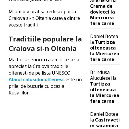
Aluculesei
la
Crema de
M-am bucurat sa redescopar la
dovlecei la
Miercurea
Craiova si-n Oltenia cateva dintre
fara carne
aceste traditii.
Daniel Botea
Traditiile populare la
la
Turtizza
Craiova si-n Oltenia
olteneasca
la Miercurea
fara carne
Ma bucur enorm ca am ocazia sa
apreciez la Craiova traditiile
Brindusa
oltenesti de pe lista UNESCO.
Aluculesei
la
Alaiul calusului oltenesc
este un
Turtizza
prilej de bucurie cu ocazia
olteneasca
Rusaliilor.
la Miercurea
fara carne
Daniel Botea
la
Castraveti
in saramura