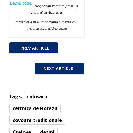
Daniel Botea
Blogoltean verde ca prazul si
natural ca Aloe Vera.
Informatia utila impartasita este remediul
natural contra ignorantei
PREV ARTICLE
NEXT ARTICLE
Tags:
calusarii
cermica de Horezu
covoare traditionale
Craiova
datini