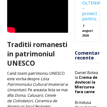
OLTENIA
–
proiect
pentru …
7
august
2026
Traditii romanesti
in patrimoniul
Comentarii
recente
UNESCO
Daniel Botea
Cand zicem patrimoniu UNESCO
la
Crema de
este vorba despre
Lista
dovlecei la
Patrimoniului Cultural Imaterial al
Miercurea
Umanitatii
. Pe aceasta lista se mai
fara carne
afla
Doina
,
Calusarii
,
Cetele
de Colindatori
,
Ceramica de
Brindusa
Horezu
si
Jocul fecioresc
.