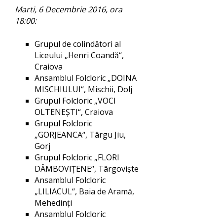
Marti, 6 Decembrie 2016, ora
18:00:
Grupul de colindători al
Liceului „Henri Coandă“,
Craiova
Ansamblul Folcloric „DOINA
MISCHIULUI“, Mischii, Dolj
Grupul Folcloric „VOCI
OLTENEŞTI“, Craiova
Grupul Folcloric
„GORJEANCA“, Târgu Jiu,
Gorj
Grupul Folcloric „FLORI
DÂMBOVIŢENE“, Târgovişte
Ansamblul Folcloric
„LILIACUL“, Baia de Aramă,
Mehedinţi
Ansamblul Folcloric