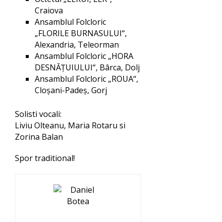
Craiova
Ansamblul Folcloric
„FLORILE BURNASULUI“,
Alexandria, Teleorman
Ansamblul Folcloric „HORA
DESNĂŢUIULUI“, Bârca, Dolj
Ansamblul Folcloric „ROUA“,
Cloşani-Padeş, Gorj
Solisti vocali:
Liviu Olteanu, Maria Rotaru si
Zorina Balan
Spor traditional!