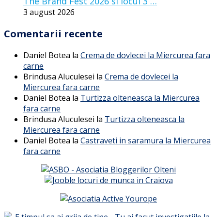
The Brand Fest 2026 si locul 3 …
3 august 2026
Comentarii recente
Daniel Botea
la
Crema de dovlecei la Miercurea fara
carne
Brindusa Aluculesei
la
Crema de dovlecei la
Miercurea fara carne
Daniel Botea
la
Turtizza olteneasca la Miercurea
fara carne
Brindusa Aluculesei
la
Turtizza olteneasca la
Miercurea fara carne
Daniel Botea
la
Castraveti in saramura la Miercurea
fara carne