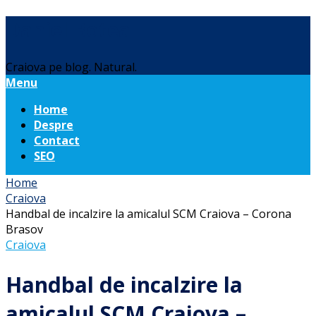
Daniel Botea
Craiova pe blog. Natural.
Menu
Home
Despre
Contact
SEO
Home
Craiova
Handbal de incalzire la amicalul SCM Craiova – Corona
Brasov
Craiova
Handbal de incalzire la
amicalul SCM Craiova –