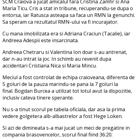
SCM Craiova a jucat amicalul fara Cristina Zamfir si Ana
Maria Ticu. Cris a stat in tribune, recuperandu-se dupa o
entorsa, iar Ratusca asteapa sa faca un RMN la genunchi.
Sa speram ca rezultatul RMN-ului va fi incurajator.
Cu mana imobilizata era si Adriana Craciun (Tacalie), iar
Andreea Adespii este insarcinata.
Andreea Chetraru si Valentina Ion doar s-au antrenat,
dar n-au intrat la joc. In schimb au revenit dupa
accidentari Cristiana Nica si Maria Mincu.
Meciul a fost controlat de echipa craioveana, diferenta de
5 goluri de la pauza marindu-se pana la 7 goluri la
final. Bogdan Burcea a utilizat tot lotul avut la dispozitie,
inclusiv cateva tinere sperante.
Nu s-a tinut scorul pe tabela oficiala, dar asa la prima
vedere golgetera alb-albastrelor a fost Hege Loken.
Si azi de dimineata s-a mai jucat un meci de pregatire in
compania brasovencelor, scorul final fiind 36:20.