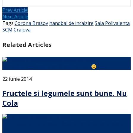
Prev Article
Next Article
Tags:
Corona Brasov
handbal de incalzire
Sala Polivalenta
SCM Craiova
Related Articles
Fructele si legumele sunt bune, nu Cola
Iata si …
22 iunie 2014
Fructele si legumele sunt bune. Nu
Cola
In primavara va spuneam despre concursul de proiecte
TNT – …