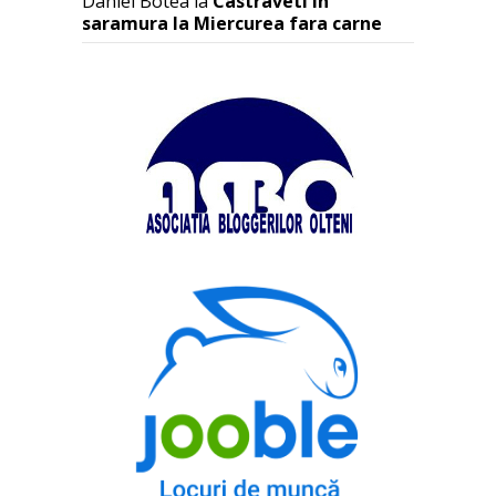
Daniel Botea
la
Castraveti in
saramura la Miercurea fara carne