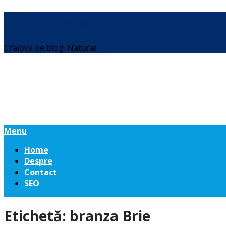
Daniel Botea
Craiova pe blog. Natural.
Menu
Home
Despre
Contact
SEO
Etichetă:
branza Brie