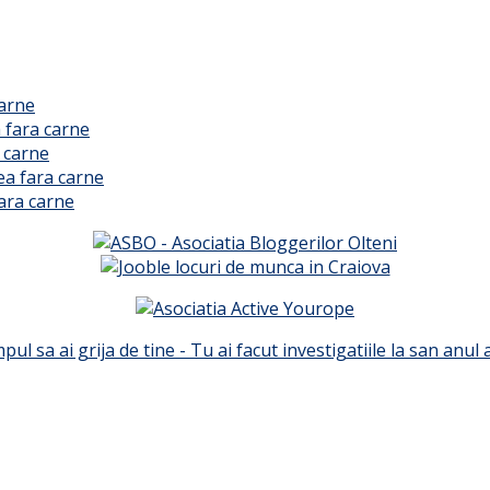
carne
 fara carne
 carne
ea fara carne
ara carne