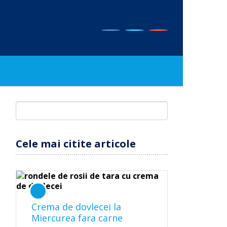
Cele mai citite articole
Crema de dovlecei la
Miercurea fara carne