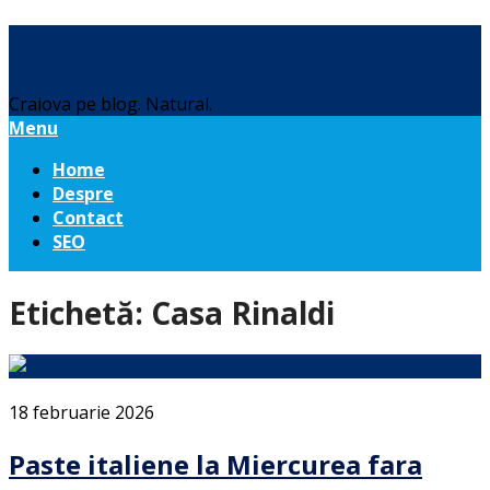
Daniel Botea
Craiova pe blog. Natural.
Menu
Home
Despre
Contact
SEO
Etichetă:
Casa Rinaldi
18 februarie 2026
Paste italiene la Miercurea fara