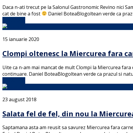
Daca n-ati trecut pe la Salonul Gastronomic Revino nici Sam
cat de bine a fost
Daniel BoteaBlogoltean verde ca prazul
Full Article
15 ianuarie 2020
Clompi oltenesc la Miercurea fara c
Uite ca n-am mai mancat de mult Clompi la Miercurea fara ca
continuare. Daniel BoteaBlogoltean verde ca prazul si natur
Full Article
23 august 2018
Salata fel de fel, din nou la Miercure
Saptamana asta am reusit sa savurez Miercurea fara carne in 