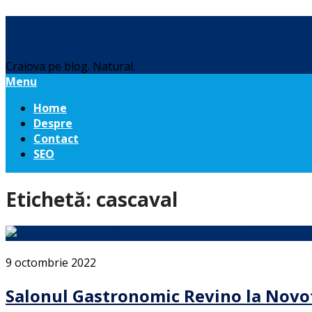
Daniel Botea
Craiova pe blog. Natural.
Menu
Home
Despre
Contact
SEO
Etichetă:
cascaval
9 octombrie 2022
Salonul Gastronomic Revino la Novo