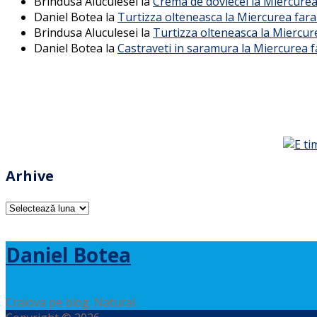
Brindusa Aluculesei
la
Crema de dovlecei la Miercurea
Daniel Botea
la
Turtizza olteneasca la Miercurea fara
Brindusa Aluculesei
la
Turtizza olteneasca la Miercur
Daniel Botea
la
Castraveti in saramura la Miercurea f
Arhive
Arhive
Daniel Botea
Craiova pe blog. Natural.