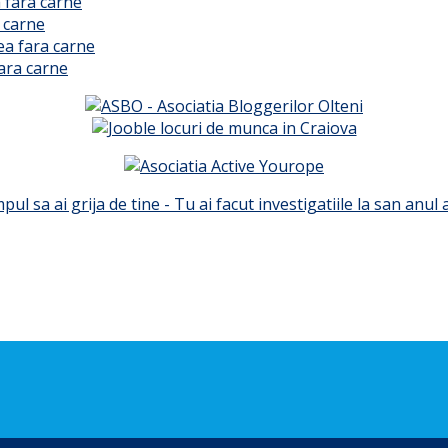
 fara carne
 carne
ea fara carne
ara carne