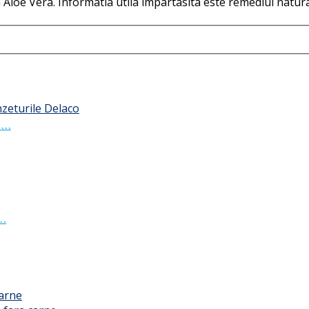
 Aloe Vera. Informatia utila impartasita este remediul natur
 …
 …
carne